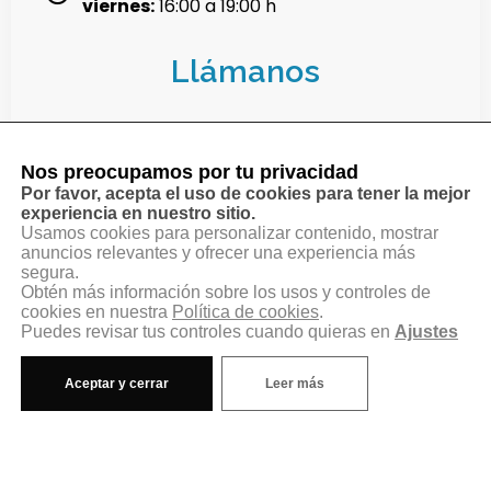
viernes:
16:00 a 19:00 h
Llámanos
914 68 09 11
Nos preocupamos por tu privacidad
Por favor, acepta el uso de cookies para tener la mejor
630 059 556
experiencia en nuestro sitio.
Usamos cookies para personalizar contenido, mostrar
anuncios relevantes y ofrecer una experiencia más
segura.
Aviso legal
Obtén más información sobre los usos y controles de
cookies en nuestra
Política de cookies
.
Política de privacidad
Puedes revisar tus controles cuando quieras en
Ajustes
Política de cookies
Aceptar y cerrar
Leer más
Configurar cookies
Accesibilidad