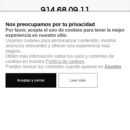
914 68 09 11
Nos preocupamos por tu privacidad
630 059 556
Por favor, acepta el uso de cookies para tener la mejor
experiencia en nuestro sitio.
Usamos cookies para personalizar contenido, mostrar
anuncios relevantes y ofrecer una experiencia más
Aviso legal
segura.
Obtén más información sobre los usos y controles de
Política de privacidad
cookies en nuestra
Política de cookies
.
Puedes revisar tus controles cuando quieras en
Ajustes
Política de cookies
Aceptar y cerrar
Leer más
Configurar cookies
Accesibilidad