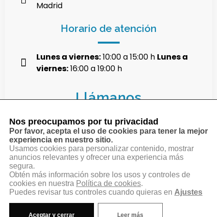
Madrid
Horario de atención
Lunes a viernes:
10:00 a 15:00 h
Lunes a
viernes:
16:00 a 19:00 h
Llámanos
Nos preocupamos por tu privacidad
914 68 09 11
Por favor, acepta el uso de cookies para tener la mejor
experiencia en nuestro sitio.
Usamos cookies para personalizar contenido, mostrar
anuncios relevantes y ofrecer una experiencia más
630 059 556
segura.
Obtén más información sobre los usos y controles de
cookies en nuestra
Política de cookies
.
Puedes revisar tus controles cuando quieras en
Ajustes
Aviso legal
Política de privacidad
Aceptar y cerrar
Leer más