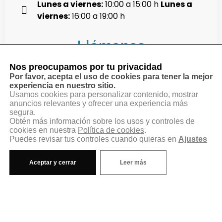
Lunes a viernes:
10:00 a 15:00 h
Lunes a
viernes:
16:00 a 19:00 h
Llámanos
Nos preocupamos por tu privacidad
914 68 09 11
Por favor, acepta el uso de cookies para tener la mejor
experiencia en nuestro sitio.
Usamos cookies para personalizar contenido, mostrar
anuncios relevantes y ofrecer una experiencia más
630 059 556
segura.
Obtén más información sobre los usos y controles de
cookies en nuestra
Política de cookies
.
Puedes revisar tus controles cuando quieras en
Ajustes
Aviso legal
Política de privacidad
Aceptar y cerrar
Leer más
Política de cookies
Configurar cookies