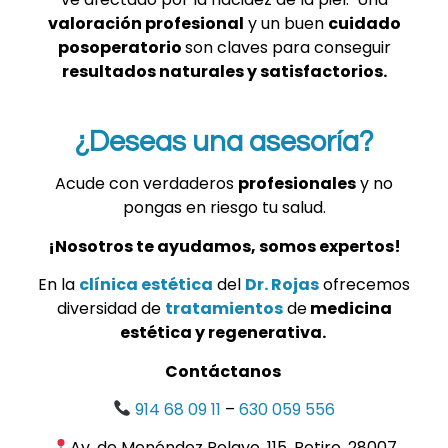
valoración profesional
y un buen
cuidado
posoperatorio
son claves para conseguir
resultados naturales y satisfactorios.
¿Deseas una asesoría?
Acude con verdaderos
profesionales
y no
pongas en riesgo tu salud.
¡Nosotros te ayudamos, somos expertos!
En la
clínica estética
del
Dr. Rojas
ofrecemos
diversidad de
tratamientos
de
medicina
estética y regenerativa.
Contáctanos
914 68 09 11
–
630 059 556
Av. de Menéndez Pelayo, 115, Retiro, 28007